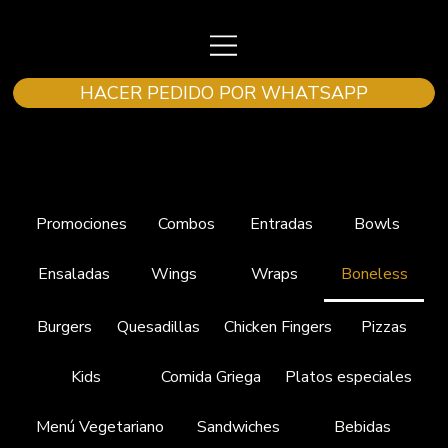
HACER PEDIDO POR WHATSAPP
Promociones
Combos
Entradas
Bowls
Ensaladas
Wings
Wraps
Boneless
Burgers
Quesadillas
Chicken Fingers
Pizzas
Kids
Comida Griega
Platos especiales
Menú Vegetariano
Sandwiches
Bebidas