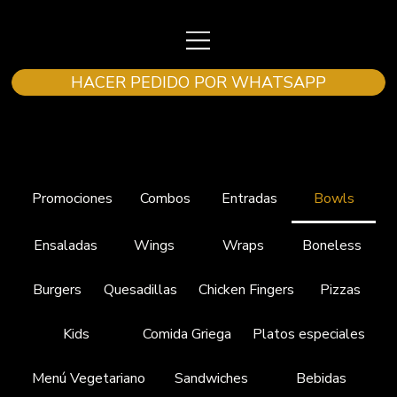
HACER PEDIDO POR WHATSAPP
Promociones
Combos
Entradas
Bowls
Ensaladas
Wings
Wraps
Boneless
Burgers
Quesadillas
Chicken Fingers
Pizzas
Kids
Comida Griega
Platos especiales
Menú Vegetariano
Sandwiches
Bebidas